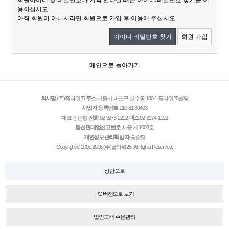
회원아이디 및 비밀번호가 기억 안나실 때는 아이디/비밀번호 찾기를 이
용하십시오.
아직 회원이 아니시라면 회원으로 가입 후 이용해 주십시오.
아이디 비밀번호 찾기
회원 가입
메인으로 돌아가기
회사명
(주)플라워25
주소
서울시 마포구 신수동 180-1 플라워25빌딩
사업자 등록번호
110-81-39403
대표
송준형
전화
02-3273-2222
팩스
02-3274-1122
통신판매업신고번호
서울 제 1003호
개인정보관리책임자
송준형
Copyright © 2001-2016 (주)플라워25. All Rights Reserved.
상단으로
PC 버전으로 보기
법인고객 주문관리