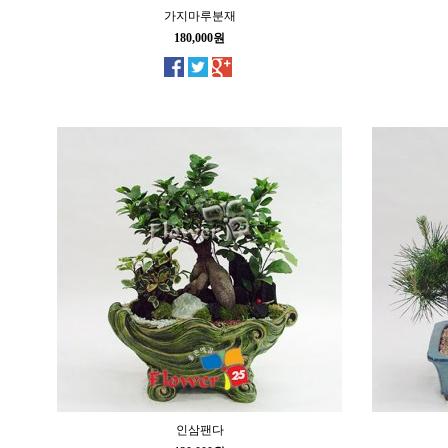
가지마루분재
180,000원
인삼팬다