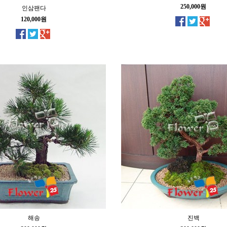
250,000원
인삼팬다
120,000원
해송
진백