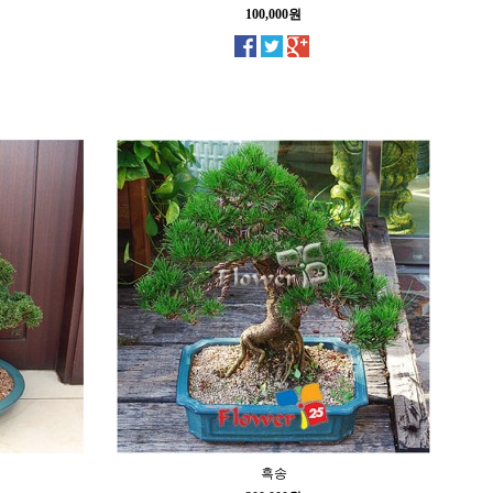
100,000원
흑송